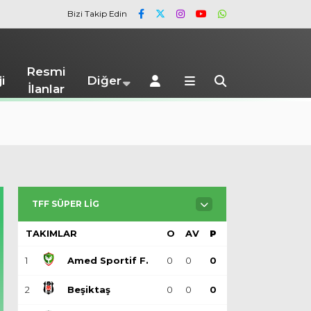
Bizi Takip Edin
Resmi
i
Diğer
İlanlar
TFF SÜPER LIG
TAKIMLAR
O
AV
P
1
Amed Sportif F.
0
0
0
2
Beşiktaş
0
0
0