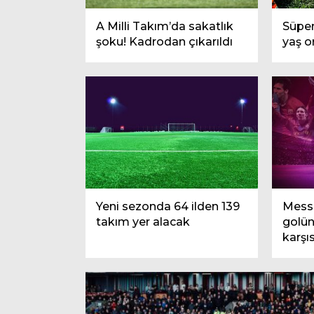
A Milli Takım’da sakatlık
Süper
şoku! Kadrodan çıkarıldı
yaş o
Boğaz geçişlerinde yeni
Devlet Bahçe
düzenleme
mesajı
Yeni sezonda 64 ilden 139
Messi
takım yer alacak
golün
karşı