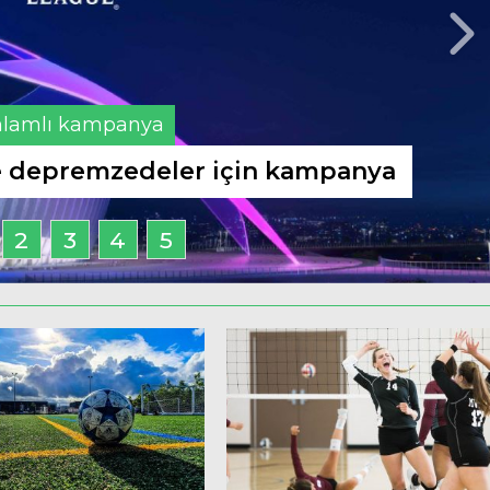
lamlı kampanya
de depremzedeler için kampanya
2
3
4
5