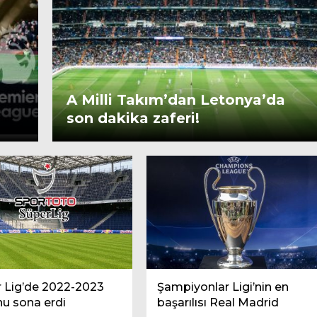
A Milli Takım’dan Letonya’da
son dakika zaferi!
 Lig’de 2022-2023
Şampiyonlar Ligi’nin en
u sona erdi
başarılısı Real Madrid