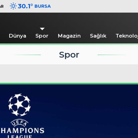
30.1
°
BURSA
AR
Dünya
Spor
Magazin
Sağlık
Teknoloj
Spor