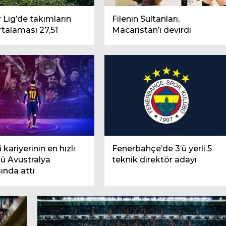
 Lig’de takımların
Filenin Sultanları,
rtalaması 27,51
Macaristan’ı devirdi
li’den faiz artışı
Spor dünyası yasta
 kariyerinin en hızlı
Fenerbahçe’de 3’ü yerli 5
ü Avustralya
teknik direktör adayı
sında attı