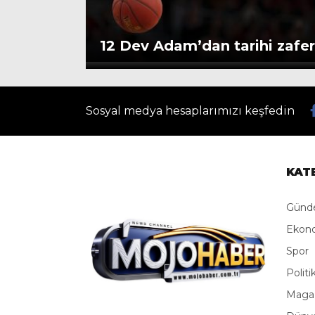
12 Dev Adam’dan tarihi zafer
Sosyal medya hesaplarımızı keşfedin
KAT
Gün
Ekon
Spor
Politi
Maga