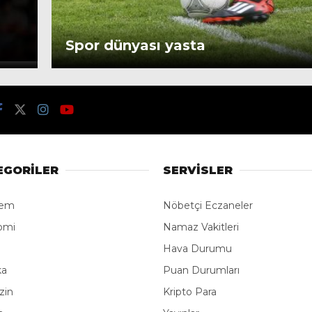
Spor dünyası yasta
EGORİLER
SERVİSLER
dem
Nöbetçi Eczaneler
omi
Namaz Vakitleri
Hava Durumu
ka
Puan Durumları
zin
Kripto Para