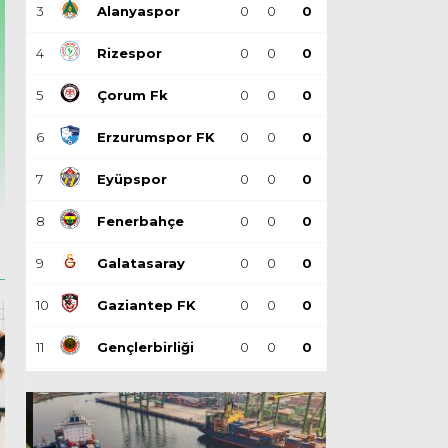
3
Alanyaspor
0
0
0
4
Rizespor
0
0
0
5
Çorum Fk
0
0
0
6
Erzurumspor FK
0
0
0
Süper Lig yayın gelirinde en fazl
7
Eyüpspor
0
0
0
8
Fenerbahçe
0
0
0
9
Galatasaray
0
0
0
10
Gaziantep FK
0
0
0
11
Gençlerbirliği
0
0
0
12
Göztepe
0
0
0
13
Başakşehir
0
0
0