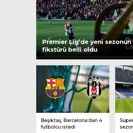
Premier Lig’de yeni sezonun
fikstürü belli oldu
Beşiktaş, Barcelona’dan 4
Süper
futbolcu istedi
sezon