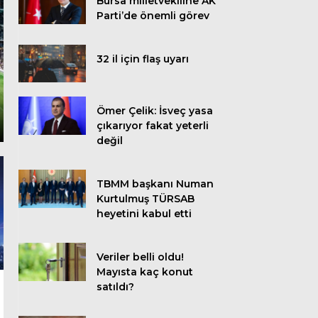
Bursa milletvekiline AK
Parti’de önemli görev
32 il için flaş uyarı
Ömer Çelik: İsveç yasa
çıkarıyor fakat yeterli
değil
TBMM başkanı Numan
Kurtulmuş TÜRSAB
heyetini kabul etti
Veriler belli oldu!
Mayısta kaç konut
satıldı?