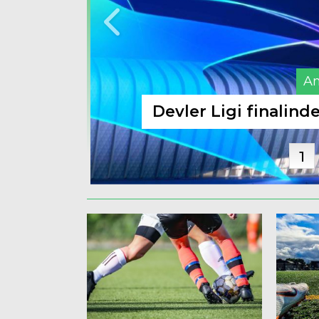
An
Devler Ligi finalin
1