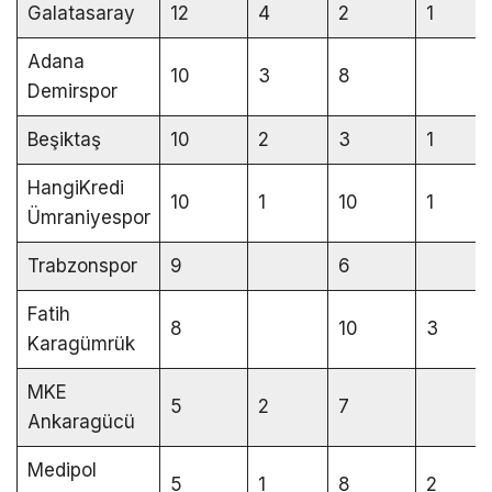
Galatasaray
12
4
2
1
Adana
10
3
8
Demirspor
Beşiktaş
10
2
3
1
HangiKredi
10
1
10
1
Ümraniyespor
Trabzonspor
9
6
Fatih
8
10
3
Karagümrük
MKE
5
2
7
Ankaragücü
Medipol
5
1
8
2