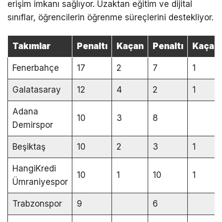
erişim imkanı sağlıyor. Uzaktan eğitim ve dijital
sınıflar, öğrencilerin öğrenme süreçlerini destekliyor.
Takımlar
Penaltı
Kaçan
Penaltı
Kaçan
Fenerbahçe
17
2
7
1
Galatasaray
12
4
2
1
Adana
10
3
8
Demirspor
Beşiktaş
10
2
3
1
HangiKredi
10
1
10
1
Ümraniyespor
Trabzonspor
9
6