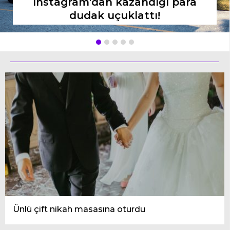
Instagram’dan kazandığı para
dudak uçuklattı!
Ünlü çift nikah masasına oturdu