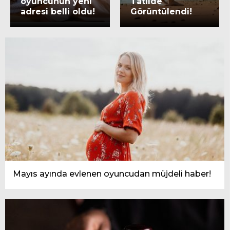
oyuncunun yeni
Tatilde
adresi belli oldu!
Görüntülendi!
Mayıs ayında evlenen oyuncudan müjdeli haber!