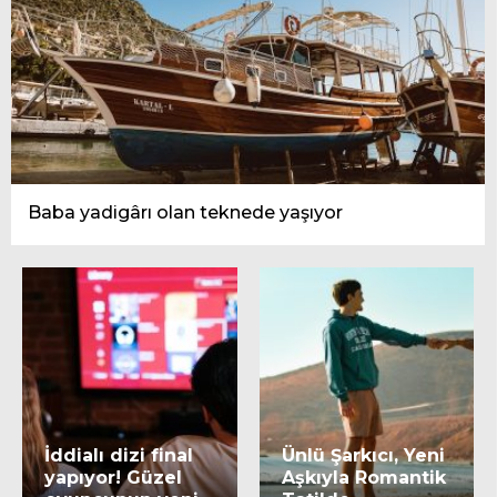
Baba yadigârı olan teknede yaşıyor
İddialı dizi final
Ünlü Şarkıcı, Yeni
yapıyor! Güzel
Aşkıyla Romantik