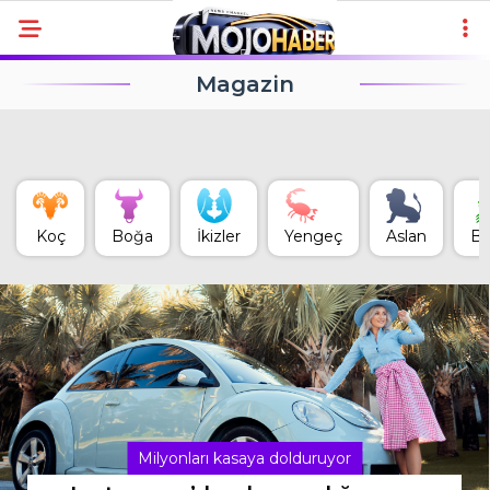
Magazin
Koç
Boğa
İkizler
Yengeç
Aslan
Ba
Milyonları kasaya dolduruyor