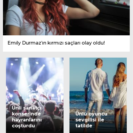
Emily Durmaz’ın kırmızı saçları olay oldu!
Ünli sanatçı
konserinde
Ünlü oyuncu
hayranlarını
sevgilisi ile
coşturdu
tatilde