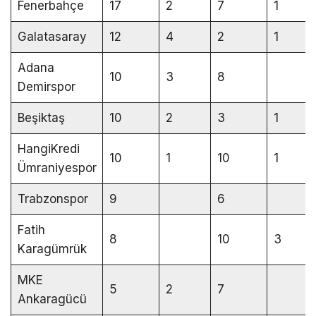
Fenerbahçe
17
2
7
1
Galatasaray
12
4
2
1
Adana
10
3
8
Demirspor
Beşiktaş
10
2
3
1
HangiKredi
10
1
10
1
Ümraniyespor
Trabzonspor
9
6
Fatih
8
10
3
Karagümrük
MKE
5
2
7
Ankaragücü