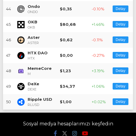
Ondo
44
$0,35
-0.10%
Detay
ONDO
OKB
45
$80,68
+1.46%
Detay
OKB
Aster
46
$0,62
-0.11%
Detay
ASTER
HTX DAO
47
$0,00
-0.27%
Detay
HTX
MemeCore
48
$1,23
+3.19%
Detay
M
DeXe
49
$34,37
+1.06%
Detay
DEXE
Ripple USD
50
$1,00
+0.02%
Detay
RLUSD
Sosyal medya hesaplarımızı keşfedin