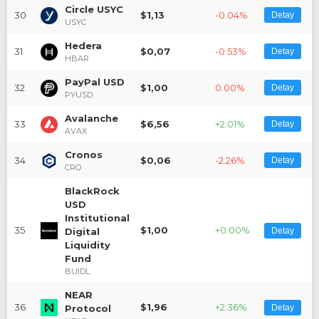
Circle USYC
30
$1,13
-0.04%
Detay
USYC
Hedera
31
$0,07
-0.53%
Detay
HBAR
PayPal USD
32
$1,00
0.00%
Detay
PYUSD
Avalanche
33
$6,56
+2.01%
Detay
AVAX
Cronos
34
$0,06
-2.26%
Detay
CRO
BlackRock
USD
Institutional
35
$1,00
+0.00%
Digital
Detay
Liquidity
Fund
BUIDL
NEAR
36
$1,96
+2.36%
Protocol
Detay