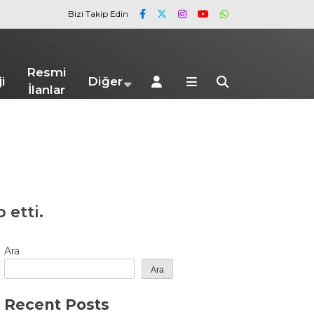
Bizi Takip Edin
Resmi
i
Diğer
İlanlar
 etti.
Ara
Ara
Recent Posts