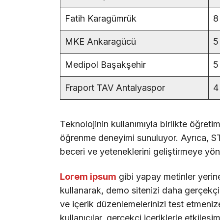
Fatih Karagümrük
8
MKE Ankaragücü
5
Medipol Başakşehir
5
Fraport TAV Antalyaspor
4
Teknolojinin kullanımıyla birlikte öğreti
öğrenme deneyimi sunuluyor. Ayrıca, STE
beceri ve yeteneklerini geliştirmeye yöne
Lorem ipsum
gibi yapay metinler yerin
kullanarak, demo sitenizi daha gerçekçi b
ve içerik düzenlemelerinizi test etmenize
kullanıcılar, gerçekçi içeriklerle etkileşi