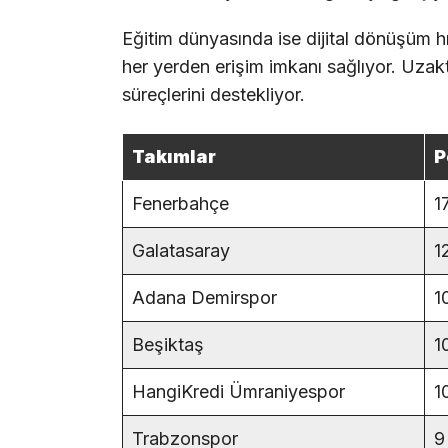
Eğitim dünyasında ise dijital dönüşüm hız
her yerden erişim imkanı sağlıyor. Uzakta
süreçlerini destekliyor.
Takımlar
P
Fenerbahçe
1
Galatasaray
1
Adana Demirspor
1
Beşiktaş
1
HangiKredi Ümraniyespor
1
Trabzonspor
9