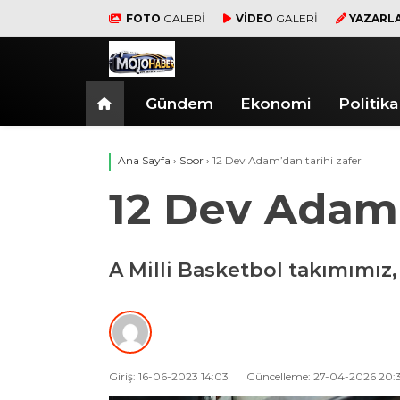
FOTO
GALERİ
VİDEO
GALERİ
YAZARL
Gündem
Ekonomi
Politika
Ana Sayfa
›
Spor
›
12 Dev Adam’dan tarihi zafer
12 Dev Adam’
A Milli Basketbol takımımız
Giriş: 16-06-2023 14:03
Güncelleme: 27-04-2026 20: