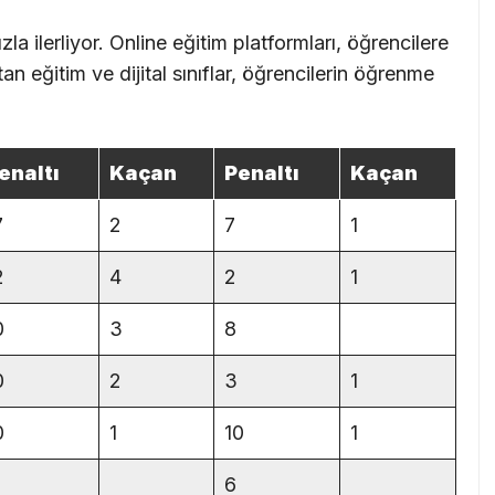
la ilerliyor. Online eğitim platformları, öğrencilere
n eğitim ve dijital sınıflar, öğrencilerin öğrenme
enaltı
Kaçan
Penaltı
Kaçan
7
2
7
1
2
4
2
1
0
3
8
0
2
3
1
0
1
10
1
6