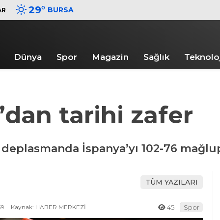
29
°
BURSA
AR
Dünya
Spor
Magazin
Sağlık
Teknoloj
dan tarihi zafer
, deplasmanda İspanya’yı 102-76 mağlup
TÜM YAZILARI
39
Kaynak: HABER MERKEZİ
45
Spor