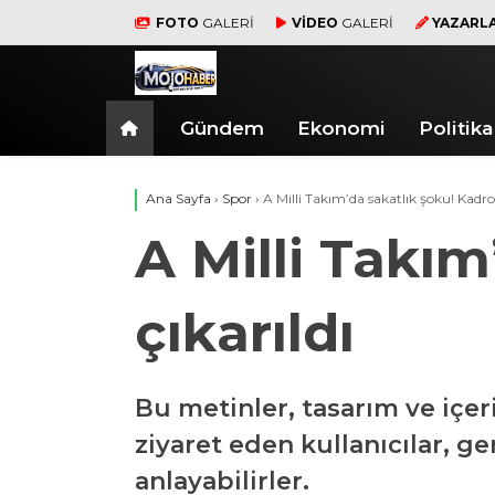
FOTO
GALERİ
VİDEO
GALERİ
YAZARL
Gündem
Ekonomi
Politika
Ana Sayfa
›
Spor
›
A Milli Takım’da sakatlık şoku! Kadro
A Milli Takı
çıkarıldı
Bu metinler, tasarım ve içer
ziyaret eden kullanıcılar, ge
anlayabilirler.