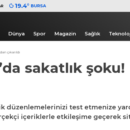
19.4
°
BURSA
AR
Dünya
Spor
Magazin
Sağlık
Teknoloj
dan çıkarıldı
m’da sakatlık şoku
ik düzenlemelerinizi test etmenize yard
rçekçi içeriklerle etkileşime geçerek sit