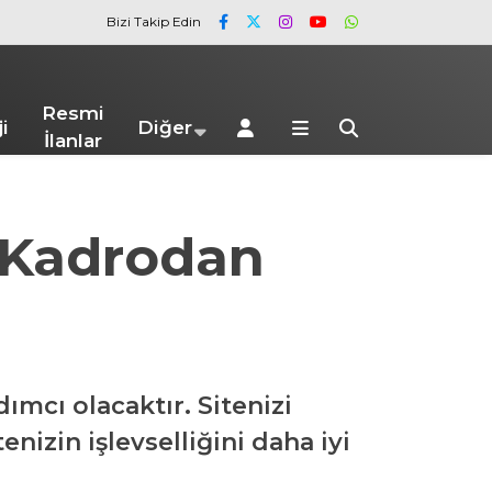
Bizi Takip Edin
Resmi
i
Diğer
İlanlar
! Kadrodan
ımcı olacaktır. Sitenizi
enizin işlevselliğini daha iyi