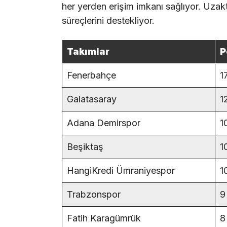
her yerden erişim imkanı sağlıyor. Uzakta
süreçlerini destekliyor.
Takımlar
P
Fenerbahçe
1
Galatasaray
1
Adana Demirspor
1
Beşiktaş
1
HangiKredi Ümraniyespor
1
Trabzonspor
9
Fatih Karagümrük
8