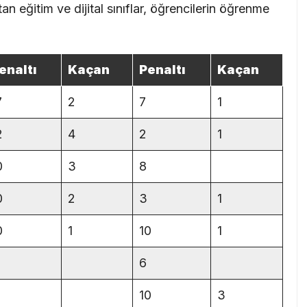
n eğitim ve dijital sınıflar, öğrencilerin öğrenme
enaltı
Kaçan
Penaltı
Kaçan
7
2
7
1
2
4
2
1
0
3
8
0
2
3
1
0
1
10
1
6
10
3