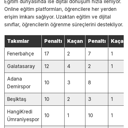
Eğitim dünyasında ise dijital dönüşüm hızla ilerliyor.
Online eğitim platformları, öğrencilere her yerden
erişim imkanı sağlıyor. Uzaktan eğitim ve dijital
sınıflar, öğrencilerin öğrenme süreçlerini destekliyor.
Takımlar
Penaltı
Kaçan
Penaltı
Kaçan
Fenerbahçe
17
2
7
1
Galatasaray
12
4
2
1
Adana
10
3
8
Demirspor
Beşiktaş
10
2
3
1
HangiKredi
10
1
10
1
Ümraniyespor