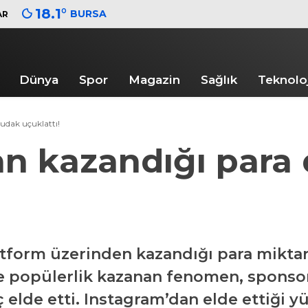
18.1
°
BURSA
AR
Dünya
Spor
Magazin
Sağlık
Teknoloj
udak uçuklattı!
an kazandığı para
tform üzerinden kazandığı para miktarıy
iyle popülerlik kazanan fenomen, spons
ç elde etti. Instagram’dan elde ettiği 