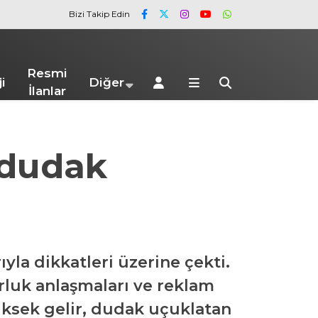
Bizi Takip Edin
Resmi
i
Diğer
İlanlar
 dudak
la dikkatleri üzerine çekti.
orluk anlaşmaları ve reklam
yüksek gelir, dudak uçuklatan