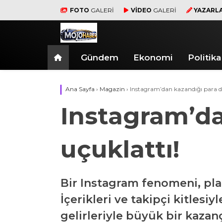
FOTO
GALERİ
VİDEO
GALERİ
YAZARL
Gündem
Ekonomi
Politika
Ana Sayfa
›
Magazin
›
Instagram’dan kazandığı para d
Instagram’d
uçuklattı!
Bir Instagram fenomeni, pla
İçerikleri ve takipçi kitles
gelirleriyle büyük bir kazan