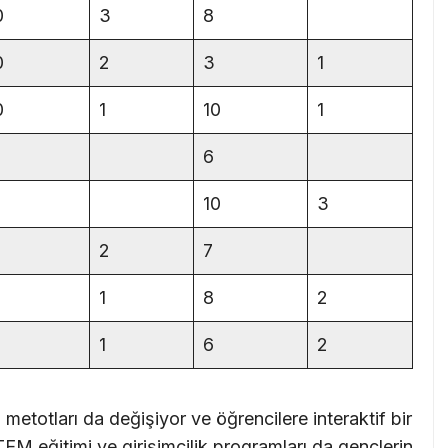
0
3
8
0
2
3
1
0
1
10
1
6
10
3
2
7
1
8
2
1
6
2
m metotları da değişiyor ve öğrencilere interaktif bir
M eğitimi ve girişimcilik programları da gençlerin