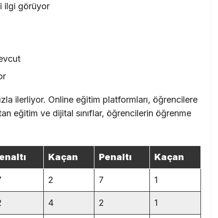
 ilgi görüyor
mevcut
or
la ilerliyor. Online eğitim platformları, öğrencilere
n eğitim ve dijital sınıflar, öğrencilerin öğrenme
enaltı
Kaçan
Penaltı
Kaçan
7
2
7
1
2
4
2
1