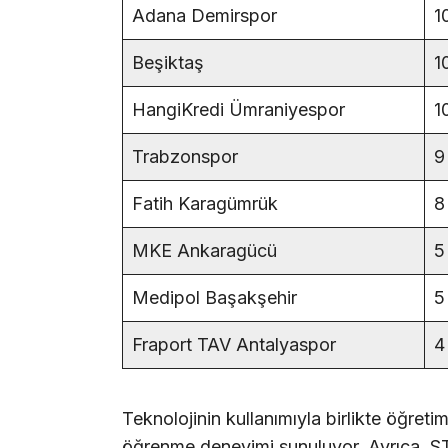
Adana Demirspor
1
Beşiktaş
1
HangiKredi Ümraniyespor
1
Trabzonspor
9
Fatih Karagümrük
8
MKE Ankaragücü
5
Medipol Başakşehir
5
Fraport TAV Antalyaspor
4
Teknolojinin kullanımıyla birlikte öğreti
öğrenme deneyimi sunuluyor. Ayrıca, STE