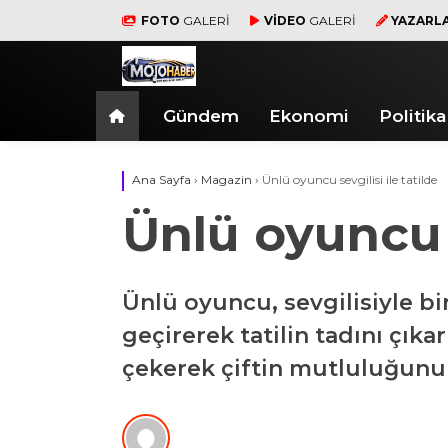
FOTO
GALERİ
VİDEO
GALERİ
YAZARL
Gündem
Ekonomi
Politika
Ana Sayfa
›
Magazin
›
Ünlü oyuncu sevgilisi ile tatilde
Ünlü oyuncu s
Ünlü oyuncu, sevgilisiyle bir
geçirerek tatilin tadını çıka
çekerek çiftin mutluluğunu 