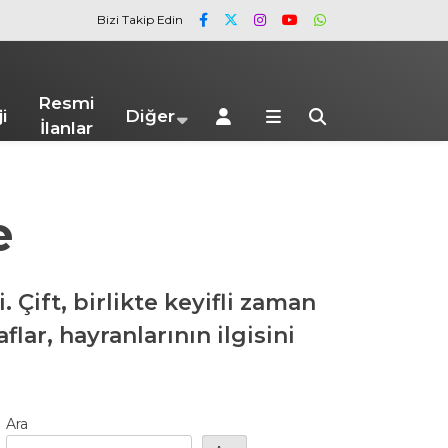
Bizi Takip Edin
Resmi
i
Diğer
İlanlar
e
 Çift, birlikte keyifli zaman
lar, hayranlarının ilgisini
Ara