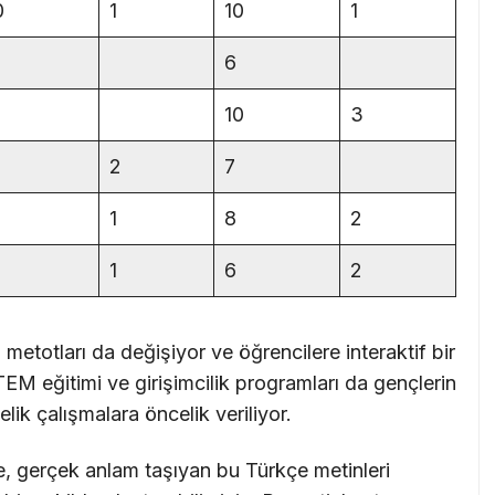
0
1
10
1
6
10
3
2
7
1
8
2
1
6
2
m metotları da değişiyor ve öğrencilere interaktif bir
M eğitimi ve girişimcilik programları da gençlerin
lik çalışmalara öncelik veriliyor.
e, gerçek anlam taşıyan bu Türkçe metinleri