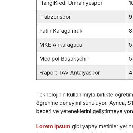
HangiKredi Ümraniyespor
1
Trabzonspor
9
Fatih Karagümrük
8
MKE Ankaragücü
5
Medipol Başakşehir
5
Fraport TAV Antalyaspor
4
Teknolojinin kullanımıyla birlikte öğreti
öğrenme deneyimi sunuluyor. Ayrıca, STE
beceri ve yeteneklerini geliştirmeye yöne
Lorem ipsum
gibi yapay metinler yerin