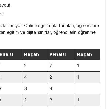
mevcut
or
la ilerliyor. Online eğitim platformları, öğrencilere
n eğitim ve dijital sınıflar, öğrencilerin öğrenme
enaltı
Kaçan
Penaltı
Kaçan
7
2
7
1
2
4
2
1
0
3
8
0
2
3
1