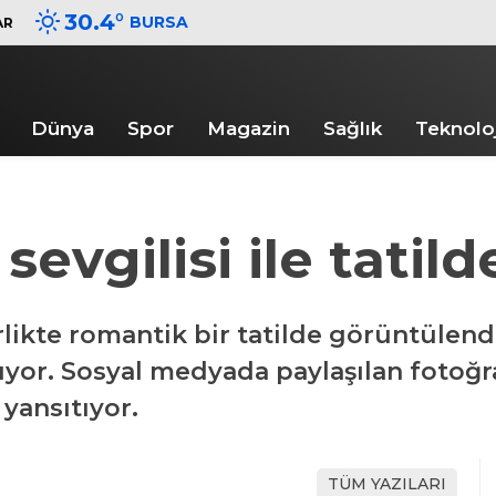
30.4
°
BURSA
AR
Dünya
Spor
Magazin
Sağlık
Teknoloj
evgilisi ile tatild
likte romantik bir tatilde görüntülendi.
rıyor. Sosyal medyada paylaşılan fotoğraf
yansıtıyor.
TÜM YAZILARI