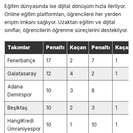
Eğitim dünyasında ise dijital dönüşüm hızla ilerliyor.
Online eğitim platformları, öğrencilere her yerden
erişim imkanı sağlıyor. Uzaktan eğitim ve dijital
sınıflar, öğrencilerin öğrenme süreçlerini destekliyor.
Takımlar
Penaltı
Kaçan
Penaltı
Kaçan
Fenerbahçe
17
2
7
1
Galatasaray
12
4
2
1
Adana
10
3
8
Demirspor
Beşiktaş
10
2
3
1
HangiKredi
10
1
10
1
Ümraniyespor