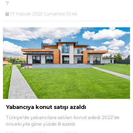
7
17 Haziran 2023 Cumartesi 01:46
Yabancıya konut satışı azaldı
Türkiye'de yabancılara satılan konut adedi 2022'de
önceki yıla göre yüzde 8 azaldı.