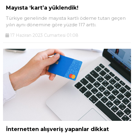
Mayısta ‘kart’a yüklendik!
Türkiye genelinde mayısta kartlı ödeme tutarı geçen
yılın aynı dönemine göre yüzde 117 arttı.
17 Haziran 2023 Cumartesi 01:08
İnternetten alışveriş yapanlar dikkat