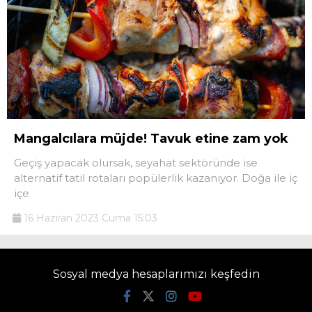
Mangalcılara müjde! Tavuk etine zam yok
Geçiş yapacak olursak, seyahat sektöründe ise
alternatif tatil rotaları popülerlik kazanıyor. Doğa ile iç
içe
16 Haziran 2023 Cuma 15:03
Sosyal medya hesaplarımızı keşfedin