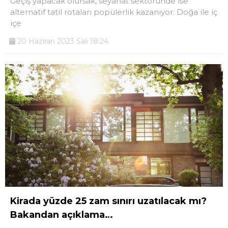
Geçiş yapacak olursak, seyahat sektöründe ise
alternatif tatil rotaları popülerlik kazanıyor. Doğa ile iç
içe
20 Haziran 2023 Salı 18:24
Kirada yüzde 25 zam sınırı uzatılacak mı?
Bakandan açıklama…