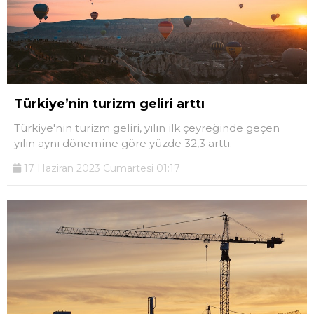
Türkiye’nin turizm geliri arttı
Türkiye'nin turizm geliri, yılın ilk çeyreğinde geçen
yılın aynı dönemine göre yüzde 32,3 arttı.
17 Haziran 2023 Cumartesi 01:17