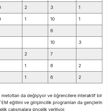
0
2
3
1
0
1
10
1
6
10
3
2
7
1
8
2
1
6
2
m metotları da değişiyor ve öğrencilere interaktif bir
M eğitimi ve girişimcilik programları da gençlerin
lik çalışmalara öncelik veriliyor.