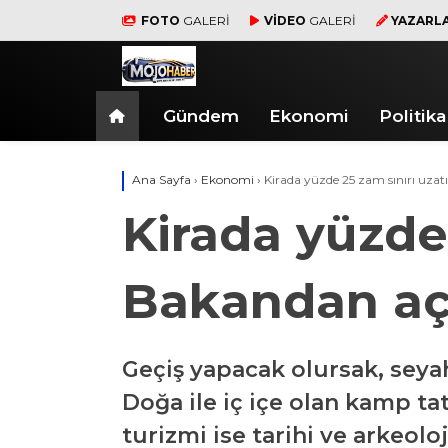
FOTO
GALERİ
VİDEO
GALERİ
YAZARL
Gündem
Ekonomi
Politika
Ana Sayfa
›
Ekonomi
›
Kirada yüzde 25 zam sınırı uza
Kirada yüzde
Bakandan a
Geçiş yapacak olursak, seyah
Doğa ile iç içe olan kamp tati
turizmi ise tarihi ve arkeoloj