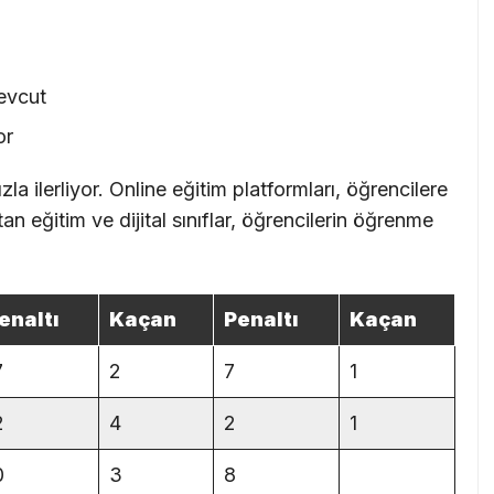
mevcut
or
la ilerliyor. Online eğitim platformları, öğrencilere
n eğitim ve dijital sınıflar, öğrencilerin öğrenme
enaltı
Kaçan
Penaltı
Kaçan
7
2
7
1
2
4
2
1
0
3
8