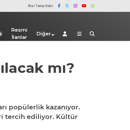
Bizi Takip Edin
Resmi
i
Diğer
İlanlar
tılacak mı?
arı popülerlik kazanıyor.
i tercih ediliyor. Kültür