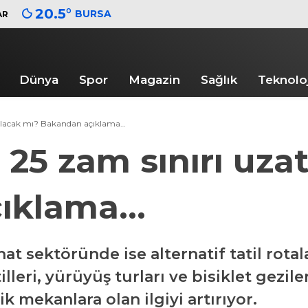
20.5
°
BURSA
AR
Dünya
Spor
Magazin
Sağlık
Teknoloj
tılacak mı? Bakandan açıklama…
 25 zam sınırı uza
çıklama…
at sektöründe ise alternatif tatil rotal
lleri, yürüyüş turları ve bisiklet geziler
ik mekanlara olan ilgiyi artırıyor.