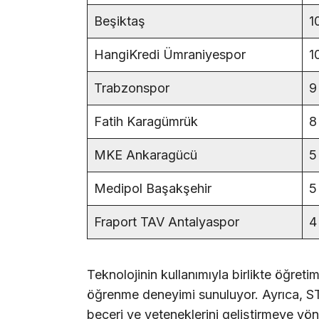
Beşiktaş
1
HangiKredi Ümraniyespor
1
Trabzonspor
9
Fatih Karagümrük
8
MKE Ankaragücü
5
Medipol Başakşehir
5
Fraport TAV Antalyaspor
4
Teknolojinin kullanımıyla birlikte öğreti
öğrenme deneyimi sunuluyor. Ayrıca, STE
beceri ve yeteneklerini geliştirmeye yöne