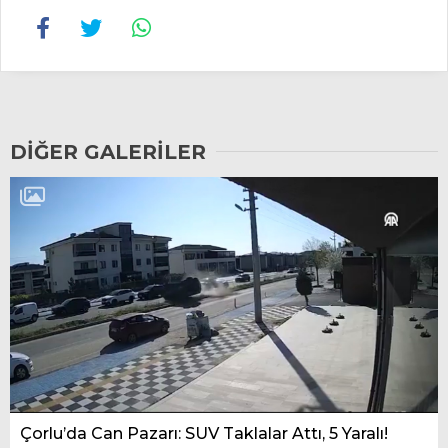
DIĞER GALERILER
Çorlu’da Can Pazarı: SUV Taklalar Attı, 5 Yaralı!