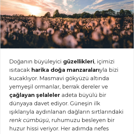
Doğanın büyüleyici
güzellikleri
, içimizi
ısıtacak
harika doğa manzaraları
yla bizi
kucaklıyor. Masmavi gökyüzü altında
yemyeşil ormanlar, berrak dereler ve
çağlayan şelaleler
adeta büyülü bir
dünyaya davet ediyor. Güneşin ilk
ışıklarıyla aydınlanan dağların sırtlarındaki
renk cümbüşü
, ruhumuzu besleyen bir
huzur hissi veriyor. Her adımda nefes