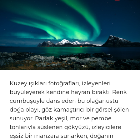
Kuzey ışıkları fotoğrafları, izleyenleri
büyüleyerek kendine hayran bıraktı. Renk
cümbüşüyle dans eden bu olağanüstü
doğa olayı, göz kamaştırıcı bir görsel şölen
sunuyor. Parlak yeşil, mor ve pembe
tonlarıyla süslenen gökyüzü, izleyicilere
eşsiz bir manzara sunarken, doğanın