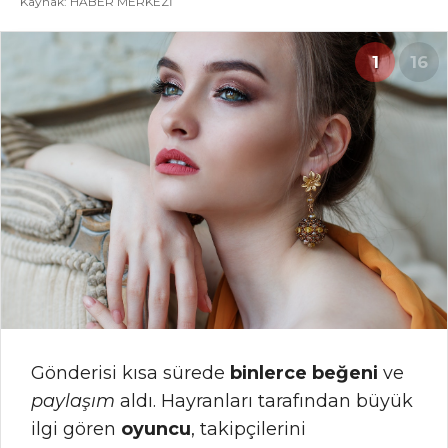
Kaynak: HABER MERKEZİ
1
16
Gönderisi kısa sürede
binlerce beğeni
ve
paylaşım
aldı. Hayranları tarafından büyük
ilgi gören
oyuncu
, takipçilerini