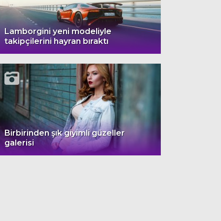
Lamborgini yeni modeliyle
takipçilerini hayran bıraktı
Birbirinden şık giyimli güzeller
galerisi