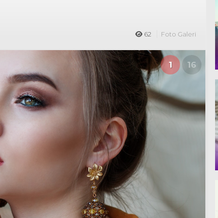
62
Foto Galeri
1
16