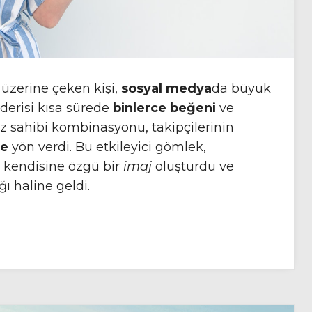
üzerine çeken kişi,
sosyal medya
da büyük
derisi kısa sürede
binlerce beğeni
ve
rz sahibi kombinasyonu, takipçilerinin
ne
yön verdi. Bu etkileyici gömlek,
k kendisine özgü bir
imaj
oluşturdu ve
 haline geldi.