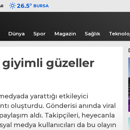
26.5
°
BURSA
AR
Dünya
Spor
Magazin
Sağlık
Teknoloj
 giyimli güzeller
medyada yarattığı etkileyici
ntı oluşturdu. Gönderisi anında viral
paylaşım aldı. Takipçileri, heyecanla
yal medya kullanıcıları da bu olayın