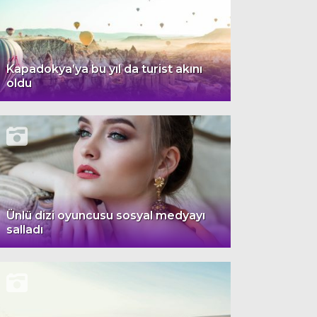
Kapadokya’ya bu yıl da turist akını
oldu
Ünlü dizi oyuncusu sosyal medyayı
salladı