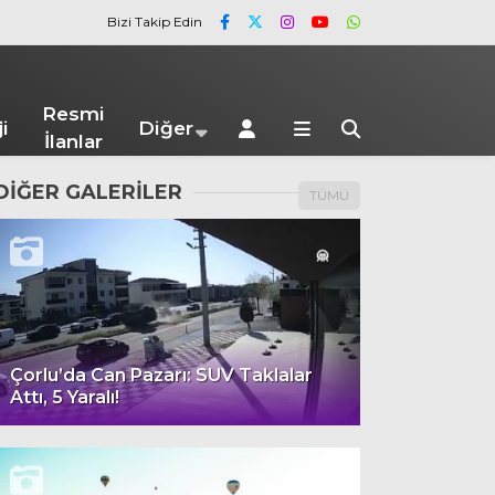
Bizi Takip Edin
Resmi
i
Diğer
İlanlar
DİĞER GALERİLER
TÜMÜ
Çorlu’da Can Pazarı: SUV Taklalar
Attı, 5 Yaralı!