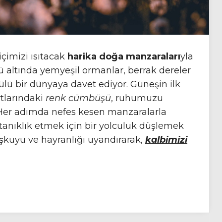
 içimizi ısıtacak
harika doğa manzaraları
yla
 altında yemyeşil ormanlar, berrak dereler
lü bir dünyaya davet ediyor. Güneşin ilk
rtlarındaki
renk cümbüşü
, ruhumuzu
. Her adımda nefes kesen manzaralarla
tanıklık etmek için bir yolculuk düşlemek
oşkuyu ve hayranlığı uyandırarak,
kalbimizi