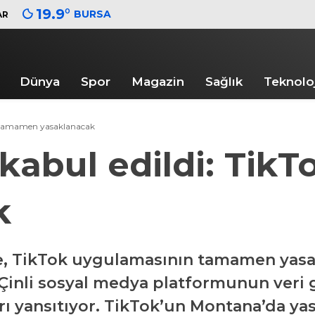
19.9
°
BURSA
AR
Dünya
Spor
Magazin
Sağlık
Teknoloj
Tok tamamen yasaklanacak
ı kabul edildi: Ti
k
e, TikTok uygulamasının tamamen yasa
, Çinli sosyal medya platformunun veri g
arı yansıtıyor. TikTok’un Montana’da ya