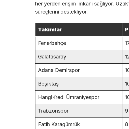
her yerden erişim imkanı sağlıyor. Uzakta
süreçlerini destekliyor.
Takımlar
P
Fenerbahçe
1
Galatasaray
1
Adana Demirspor
1
Beşiktaş
1
HangiKredi Ümraniyespor
1
Trabzonspor
9
Fatih Karagümrük
8