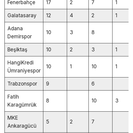
Fenerbahçe
17
2
7
1
Galatasaray
12
4
2
1
Adana
10
3
8
Demirspor
Beşiktaş
10
2
3
1
HangiKredi
10
1
10
1
Ümraniyespor
Trabzonspor
9
6
Fatih
8
10
3
Karagümrük
MKE
5
2
7
Ankaragücü