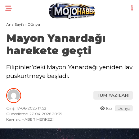
Ana Sayfa
›
Dünya
Mayon Yanardağı
harekete geçti
Filipinler’deki Mayon Yanardağı yeniden lav
püskürtmeye başladı.
TÜM YAZILARI
Giriş: 17-06-2023 17:52
165
Dünya
Güncelleme: 27-04-2026 20:39
Kaynak: HABER MERKEZİ