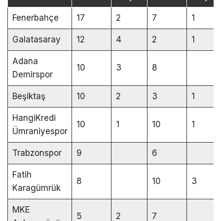
Fenerbahçe
17
2
7
1
Galatasaray
12
4
2
1
Adana
10
3
8
Demirspor
Beşiktaş
10
2
3
1
HangiKredi
10
1
10
1
Ümraniyespor
Trabzonspor
9
6
Fatih
8
10
3
Karagümrük
MKE
5
2
7