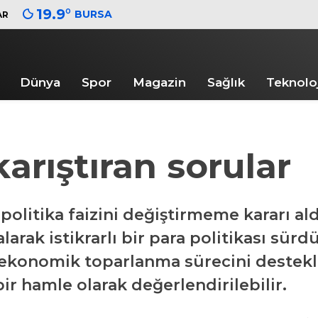
19.9
°
BURSA
AR
Dünya
Spor
Magazin
Sağlık
Teknoloj
arıştıran sorular
e politika faizini değiştirmeme kararı al
ak istikrarlı bir para politikası sürd
, ekonomik toparlanma sürecini destek
ir hamle olarak değerlendirilebilir.