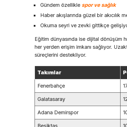
Gündem özellikle
spor ve sağlık
Haber akışlarında güzel bir akıcılık 
Okuma seyri ve zevki gittikçe gelişiy
Eğitim dünyasında ise dijital dönüşüm hız
her yerden erişim imkanı sağlıyor. Uzakta
süreçlerini destekliyor.
Takımlar
P
Fenerbahçe
1
Galatasaray
1
Adana Demirspor
1
Beşiktaş
1