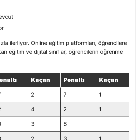
mevcut
or
la ilerliyor. Online eğitim platformları, öğrencilere
n eğitim ve dijital sınıflar, öğrencilerin öğrenme
enaltı
Kaçan
Penaltı
Kaçan
7
2
7
1
2
4
2
1
0
3
8
0
2
3
1