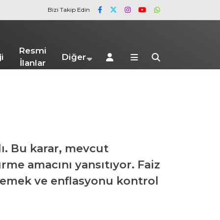
Bizi Takip Edin
Resmi
i
Diğer
İlanlar
dı. Bu karar, mevcut
ürme amacını yansıtıyor. Faiz
lemek ve enflasyonu kontrol