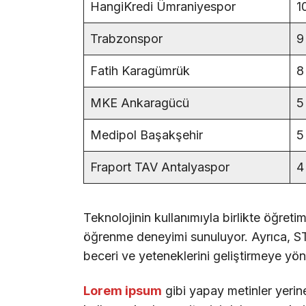
HangiKredi Ümraniyespor
1
Trabzonspor
9
Fatih Karagümrük
8
MKE Ankaragücü
5
Medipol Başakşehir
5
Fraport TAV Antalyaspor
4
Teknolojinin kullanımıyla birlikte öğreti
öğrenme deneyimi sunuluyor. Ayrıca, STE
beceri ve yeteneklerini geliştirmeye yöne
Lorem ipsum
gibi yapay metinler yerin