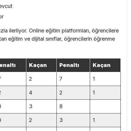
mevcut
or
la ilerliyor. Online eğitim platformları, öğrencilere
n eğitim ve dijital sınıflar, öğrencilerin öğrenme
enaltı
Kaçan
Penaltı
Kaçan
7
2
7
1
2
4
2
1
0
3
8
0
2
3
1