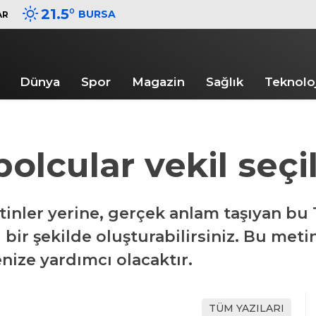
21.5
°
BURSA
AR
Dünya
Spor
Magazin
Sağlık
Teknoloj
bolcular vekil seçi
nler yerine, gerçek anlam taşıyan bu 
bir şekilde oluşturabilirsiniz. Bu metin
nize yardımcı olacaktır.
TÜM YAZILARI