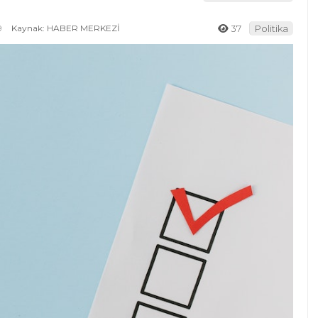
9
Kaynak: HABER MERKEZİ
37
Politika