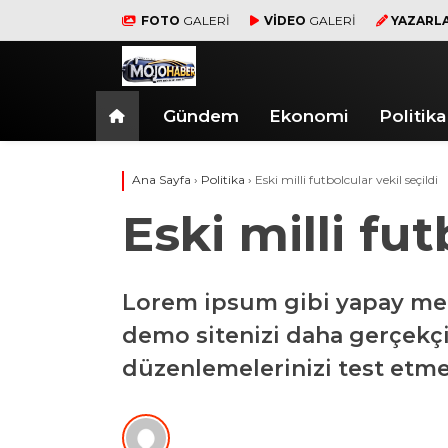
FOTO
GALERİ
VİDEO
GALERİ
YAZARL
Gündem
Ekonomi
Politika
Ana Sayfa
›
Politika
›
Eski milli futbolcular vekil seçildi
Eski milli fut
Lorem ipsum gibi yapay meti
demo sitenizi daha gerçekçi 
düzenlemelerinizi test etme