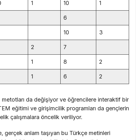
0
1
10
1
6
10
3
2
7
1
8
2
1
6
2
m metotları da değişiyor ve öğrencilere interaktif bir
M eğitimi ve girişimcilik programları da gençlerin
lik çalışmalara öncelik veriliyor.
e, gerçek anlam taşıyan bu Türkçe metinleri