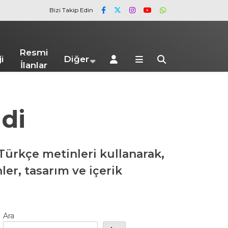
Bizi Takip Edin
Resmi
i
Diğer
İlanlar
ldi
Türkçe metinleri kullanarak,
ler, tasarım ve içerik
Ara