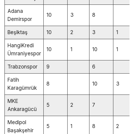
Adana
10
3
8
Demirspor
Beşiktaş
10
2
3
1
HangiKredi
10
1
10
1
Ümraniyespor
Trabzonspor
9
6
Fatih
8
10
3
Karagümrük
MKE
5
2
7
Ankaragücü
Medipol
5
1
8
2
Başakşehir