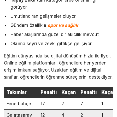
Yapay zeka
tüm kategorilerde önemli ilgi
görüyor
Umutlandıran gelişmeler oluyor
Gündem özellikle
spor ve sağlık
Haber akışlarında güzel bir akıcılık mevcut
Okuma seyri ve zevki gittikçe gelişiyor
Eğitim dünyasında ise dijital dönüşüm hızla ilerliyor.
Online eğitim platformları, öğrencilere her yerden
erişim imkanı sağlıyor. Uzaktan eğitim ve dijital
sınıflar, öğrencilerin öğrenme süreçlerini destekliyor.
Takımlar
Penaltı
Kaçan
Penaltı
Kaçan
Fenerbahçe
17
2
7
1
Galatasaray
12
4
2
1