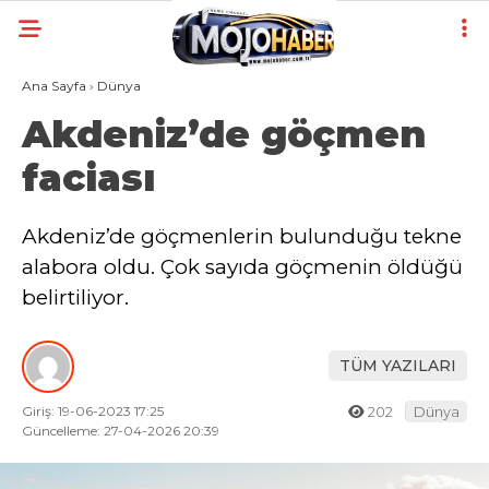
Ana Sayfa
›
Dünya
Akdeniz’de göçmen
faciası
Akdeniz’de göçmenlerin bulunduğu tekne
alabora oldu. Çok sayıda göçmenin öldüğü
belirtiliyor.
TÜM YAZILARI
Giriş: 19-06-2023 17:25
202
Dünya
Güncelleme: 27-04-2026 20:39