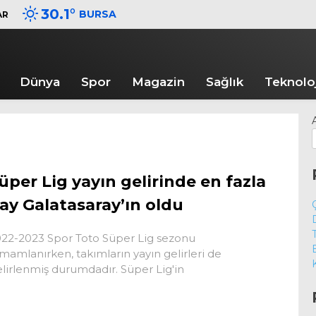
30.1
°
BURSA
AR
Dünya
Spor
Magazin
Sağlık
Teknoloj
üper Lig yayın gelirinde en fazla
ay Galatasaray’ın oldu
22-2023 Spor Toto Süper Lig sezonu
mamlanırken, takımların yayın gelirleri de
lirlenmiş durumdadır. Süper Lig'in