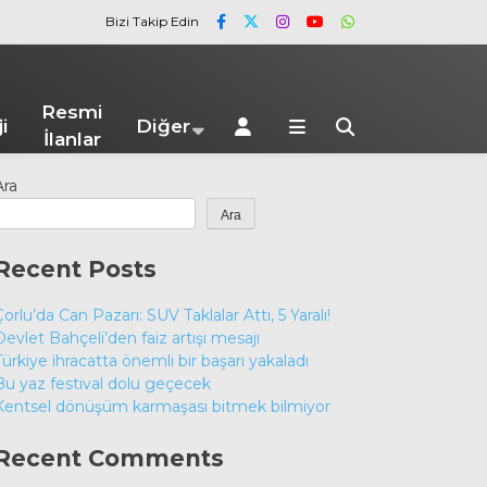
Bizi Takip Edin
Resmi
i
Diğer
İlanlar
Ara
Ara
Recent Posts
Çorlu’da Can Pazarı: SUV Taklalar Attı, 5 Yaralı!
Devlet Bahçeli’den faiz artışı mesajı
Türkiye ihracatta önemli bir başarı yakaladı
Bu yaz festival dolu geçecek
Kentsel dönüşüm karmaşası bitmek bilmiyor
Recent Comments