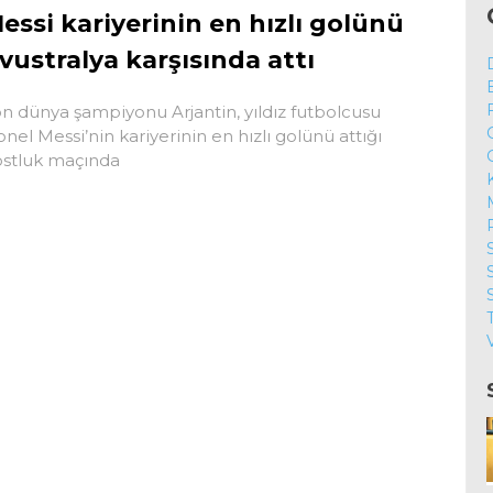
essi kariyerinin en hızlı golünü
vustralya karşısında attı
n dünya şampiyonu Arjantin, yıldız futbolcusu
onel Messi’nin kariyerinin en hızlı golünü attığı
stluk maçında