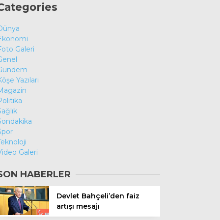
Categories
Dünya
Ekonomi
Foto Galeri
Genel
Gündem
Köşe Yazıları
Magazin
Politika
Sağlık
Sondakika
Spor
Teknoloji
Video Galeri
SON HABERLER
Devlet Bahçeli’den faiz
artışı mesajı