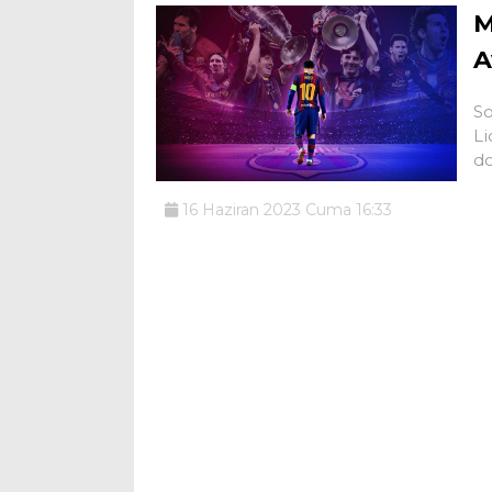
M
A
So
Li
do
16 Haziran 2023 Cuma 16:33