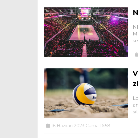
N
NB
Mi
s
V
z
Lo
an
si
16 Haziran 2023 Cuma 16:58