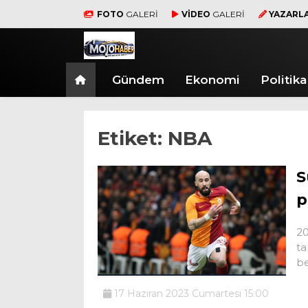
FOTO
GALERİ
VİDEO
GALERİ
YAZARL
Gündem
Ekonomi
Politika
Etiket:
NBA
S
p
20
ta
be
17 Haziran 2023 Cumartesi 15:00