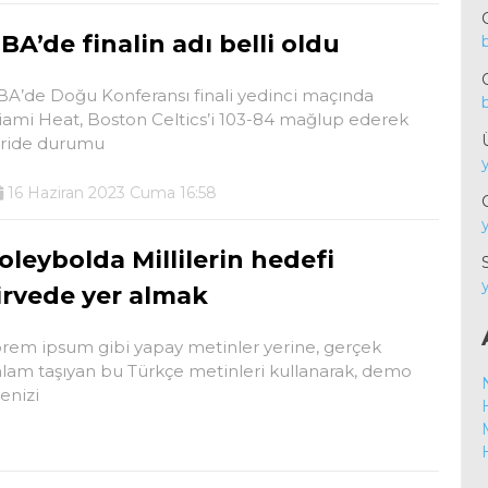
BA’de finalin adı belli oldu
A’de Doğu Konferansı finali yedinci maçında
ami Heat, Boston Celtics’i 103-84 mağlup ederek
eride durumu
16 Haziran 2023 Cuma 16:58
oleybolda Millilerin hedefi
irvede yer almak
rem ipsum gibi yapay metinler yerine, gerçek
lam taşıyan bu Türkçe metinleri kullanarak, demo
tenizi